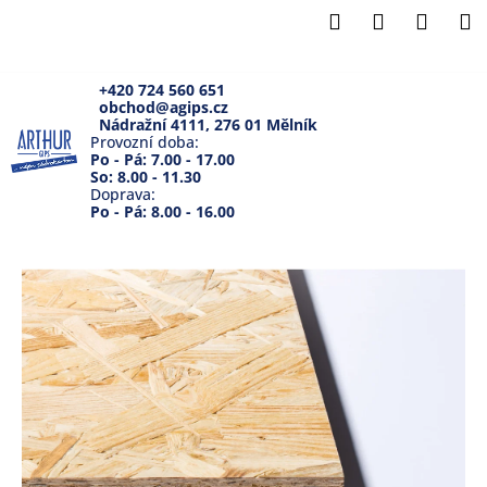
K
Přejít
Hledat
Přihlášení
Náku
M
na
o
Zpět
Zpět
obsah
košík
š
í
+420 724 560 651
obchod@agips.cz
C
k
Nádražní 4111, 276 01 Mělník
o
Provozní doba:
Po - Pá: 7.00 - 17.00
p
So: 8.00 - 11.30
Doprava:
o
Po - Pá: 8.00 - 16.00
t
ř
e
b
u
j
e
t
e
n