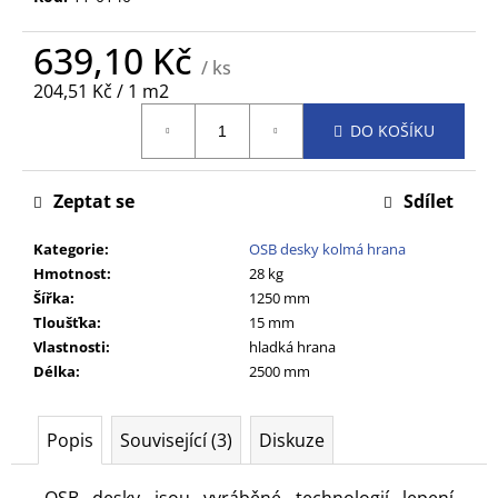
č
u
639,10 Kč
j
/ ks
e
Měrná
204,51 Kč / 1 m2
m
cena:
e
DO KOŠÍKU
Zeptat se
Sdílet
Kategorie
:
OSB desky kolmá hrana
Hmotnost
:
28 kg
Šířka
:
1250 mm
Tloušťka
:
15 mm
Vlastnosti
:
hladká hrana
Délka
:
2500 mm
Popis
Související (3)
Diskuze
OSB desky jsou vyráběné technologií lepení