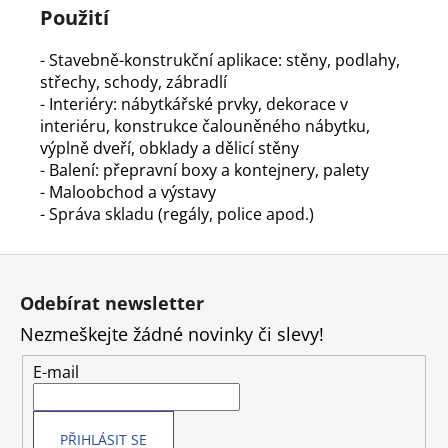
Použití
- Stavebně-konstrukční aplikace: stěny, podlahy,
střechy, schody, zábradlí
- Interiéry: nábytkářské prvky, dekorace v
interiéru, konstrukce čalouněného nábytku,
výplně dveří, obklady a dělicí stěny
- Balení: přepravní boxy a kontejnery, palety
- Maloobchod a výstavy
- Správa skladu (regály, police apod.)
Z
á
Odebírat newsletter
p
Nezmeškejte žádné novinky či slevy!
a
t
E-mail
í
PŘIHLÁSIT SE