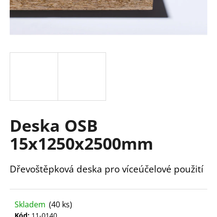
a
j
í
t
?
HLEDAT
Deska OSB
15x1250x2500mm
D
o
Dřevoštěpková deska pro víceúčelové použití
p
o
r
Skladem
(40 ks)
u
Kód:
11-0140