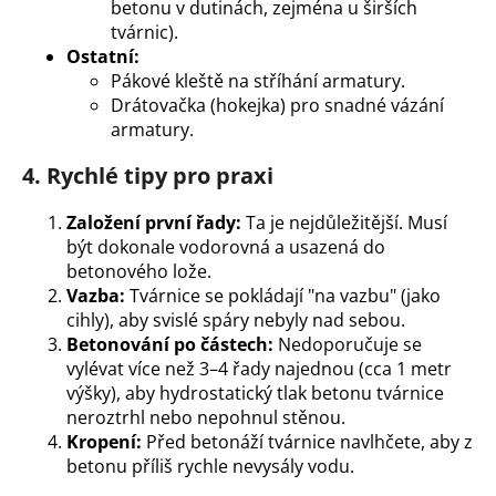
betonu v dutinách, zejména u širších
tvárnic).
Ostatní:
Pákové kleště na stříhání armatury.
Drátovačka (hokejka) pro snadné vázání
armatury.
4. Rychlé tipy pro praxi
Založení první řady:
Ta je nejdůležitější. Musí
být dokonale vodorovná a usazená do
betonového lože.
Vazba:
Tvárnice se pokládají "na vazbu" (jako
cihly), aby svislé spáry nebyly nad sebou.
Betonování po částech:
Nedoporučuje se
vylévat více než 3–4 řady najednou (cca 1 metr
výšky), aby hydrostatický tlak betonu tvárnice
neroztrhl nebo nepohnul stěnou.
Kropení:
Před betonáží tvárnice navlhčete, aby z
betonu příliš rychle nevysály vodu.