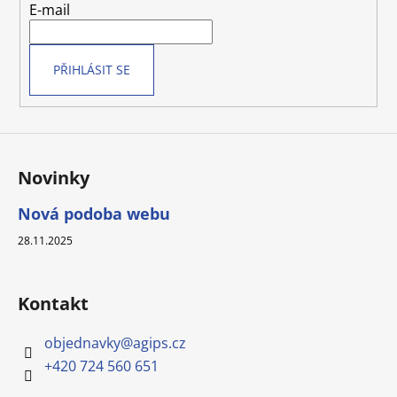
t
E-mail
í
PŘIHLÁSIT SE
Novinky
Nová podoba webu
28.11.2025
Kontakt
objednavky
@
agips.cz
+420 724 560 651