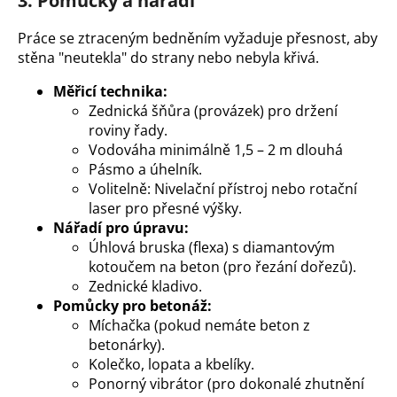
3. Pomůcky a nářadí
Práce se ztraceným bedněním vyžaduje přesnost, aby
stěna "neutekla" do strany nebo nebyla křivá.
Měřicí technika:
Zednická šňůra (provázek) pro držení
roviny řady.
Vodováha minimálně 1,5 – 2 m dlouhá
Pásmo a úhelník.
Volitelně: Nivelační přístroj nebo rotační
laser pro přesné výšky.
Nářadí pro úpravu:
Úhlová bruska (flexa) s diamantovým
kotoučem na beton (pro řezání dořezů).
Zednické kladivo.
Pomůcky pro betonáž:
Míchačka (pokud nemáte beton z
betonárky).
Kolečko, lopata a kbelíky.
Ponorný vibrátor (pro dokonalé zhutnění