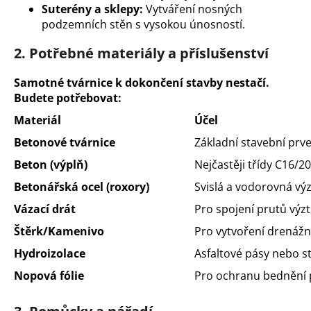
č
Suterény a sklepy:
Vytváření nosných
u
podzemních stěn s vysokou únosností.
j
e
2. Potřebné materiály a příslušenství
m
e
Samotné tvárnice k dokončení stavby nestačí.
Budete potřebovat:
Materiál
Účel
Betonové tvárnice
Základní stavební prve
Beton (výplň)
Nejčastěji třídy C16/2
Betonářská ocel (roxory)
Svislá a vodorovná vý
Vázací drát
Pro spojení prutů výzt
Štěrk/Kamenivo
Pro vytvoření drenážn
Hydroizolace
Asfaltové pásy nebo s
Nopová fólie
Pro ochranu bednění p