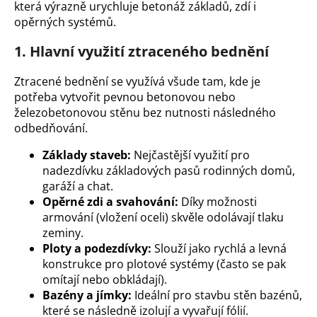
která výrazně urychluje betonáž základů, zdí i
a
opěrných systémů.
j
1. Hlavní využití ztraceného bednění
í
t
Ztracené bednění se využívá všude tam, kde je
?
potřeba vytvořit pevnou betonovou nebo
železobetonovou stěnu bez nutnosti následného
odbedňování.
Základy staveb:
Nejčastější využití pro
HLEDAT
nadezdívku základových pasů rodinných domů,
garáží a chat.
Opěrné zdi a svahování:
Díky možnosti
armování (vložení oceli) skvěle odolávají tlaku
D
zeminy.
o
Ploty a podezdívky:
Slouží jako rychlá a levná
p
konstrukce pro plotové systémy (často se pak
o
omítají nebo obkládají).
r
Bazény a jímky:
Ideální pro stavbu stěn bazénů,
u
které se následně izolují a vyvařují fólií.