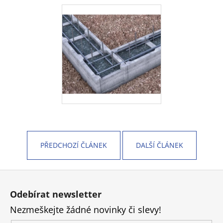
PŘEDCHOZÍ ČLÁNEK
DALŠÍ ČLÁNEK
Z
á
Odebírat newsletter
p
Nezmeškejte žádné novinky či slevy!
a