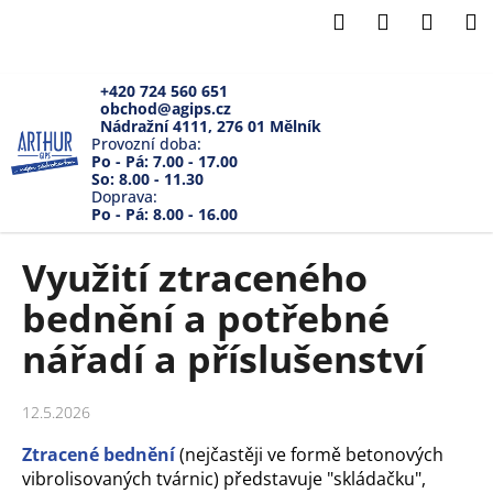
K
Přejít
Hledat
Přihlášení
Náku
M
na
o
Zpět
Zpět
obsah
košík
š
í
+420 724 560 651
obchod@agips.cz
C
k
Nádražní 4111, 276 01 Mělník
o
Provozní doba:
Po - Pá: 7.00 - 17.00
p
So: 8.00 - 11.30
Doprava:
o
Po - Pá: 8.00 - 16.00
t
ř
Využití ztraceného
e
bednění a potřebné
b
u
nářadí a příslušenství
j
e
12.5.2026
t
Ztracené bednění
(nejčastěji ve formě betonových
e
vibrolisovaných tvárnic) představuje "skládačku",
n